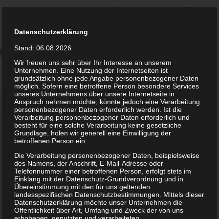
Moorholt 6, 24589 Dätgen
+49 (0)151 115 40 632
info@gutachter-leck.de
Datenschutzerklärung
Sachverständigenbüro
Jürgen Petersen
Stand: 06.08.2026
Wir freuen uns sehr über Ihr Interesse an unserem
Toggle
Unternehmen. Eine Nutzung der Internetseiten ist
navigat
grundsätzlich ohne jede Angabe personenbezogener Daten
möglich. Sofern eine betroffene Person besondere Services
unseres Unternehmens über unsere Internetseite in
Anspruch nehmen möchte, könnte jedoch eine Verarbeitung
personenbezogener Daten erforderlich werden. Ist die
Leistungen
Verarbeitung personenbezogener Daten erforderlich und
besteht für eine solche Verarbeitung keine gesetzliche
Grundlage, holen wir generell eine Einwilligung der
Home
/
Leistungen
betroffenen Person ein.
Um Rechtstreitigkeiten und juristische Nachteile zu
Die Verarbeitung personenbezogener Daten, beispielsweise
des Namens, der Anschrift, E-Mail-Adresse oder
vermeiden oder um eine schnelle Einigung zu erzielen, ist
Telefonnummer einer betroffenen Person, erfolgt stets im
Einklang mit der Datenschutz-Grundverordnung und in
ein dokumentierter Bauzustand durch eine neutrale und
Übereinstimmung mit den für uns geltenden
qualifizierte Person eine sichere Grundlage.
landesspezifischen Datenschutzbestimmungen. Mittels dieser
Datenschutzerklärung möchte unser Unternehmen die
Mein Tätigkeitsfeld beläuft sich nicht nur im Auftrag von
Öffentlichkeit über Art, Umfang und Zweck der von uns
Gerichten, sondern auch verstärkt im privat-
erhobenen, genutzten und verarbeiteten