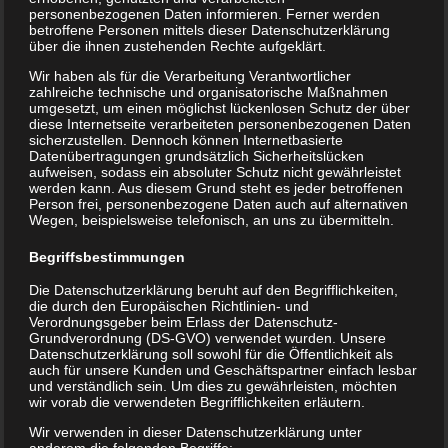
personenbezogenen Daten informieren. Ferner werden
gutachterlichen Bereich.
betroffene Personen mittels dieser Datenschutzerklärung
über die ihnen zustehenden Rechte aufgeklärt.
Die Leistungen meines Sachverständigenbüros im
Wir haben als für die Verarbeitung Verantwortlicher
Überblick:
zahlreiche technische und organisatorische Maßnahmen
umgesetzt, um einen möglichst lückenlosen Schutz der über
Privatgutachterliches Verfahren
diese Internetseite verarbeiteten personenbezogenen Daten
sicherzustellen. Dennoch können Internetbasierte
– Schadensermittlung und Bewertung des Ist-und-Soll-
Datenübertragungen grundsätzlich Sicherheitslücken
aufweisen, sodass ein absoluter Schutz nicht gewährleistet
Zustandes
werden kann. Aus diesem Grund steht es jeder betroffenen
– Bewertung der Bausubstanz von Gebäuden
Person frei, personenbezogene Daten auch auf alternativen
Wegen, beispielsweise telefonisch, an uns zu übermitteln.
Gerichtsverfahren
– Schadensfeststellung und Erstellung von Gutachten
Begriffsbestimmungen
für Gerichte
Die Datenschutzerklärung beruht auf den Begrifflichkeiten,
Beweissicherung
die durch den Europäischen Richtlinien- und
Verordnungsgeber beim Erlass der Datenschutz-
– Dokumentation des Ist-Zustandes Ihres Objektes
Grundverordnung (DS-GVO) verwendet wurden. Unsere
während der Bauphase
Datenschutzerklärung soll sowohl für die Öffentlichkeit als
auch für unsere Kunden und Geschäftspartner einfach lesbar
– Bewertung des Soll-Zustandes
und verständlich sein. Um dies zu gewährleisten, möchten
Baubegleitung und Bauabnahme gemäß VOB
wir vorab die verwendeten Begrifflichkeiten erläutern.
– neutrale und fachkompetente Begleitung während
Wir verwenden in dieser Datenschutzerklärung unter